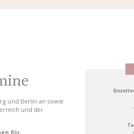
mine
Einzelt
rg und Berlin an sowie
erreich und der
Ta
hen
für