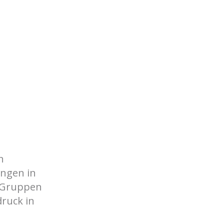
n
ungen in
n Gruppen
ruck in